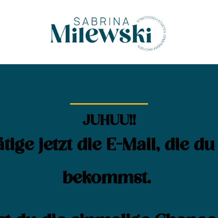
JUHUU!!
tige jetzt die E-Mail, die d
bekommst.