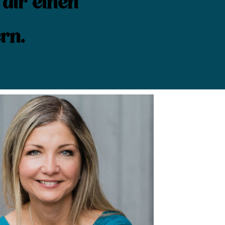
 dir einen
rn.