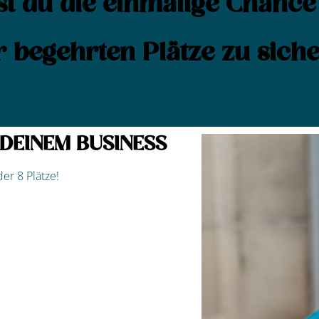
t du die einmalige Chance
r begehrten Plätze zu siche
 DEINEM BUSINESS
er 8 Plätze!