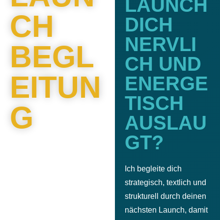
LAUNCH
CH
DICH
NERVLI
BEGL
CH UND
EITUN
ENERGE
TISCH
G
AUSLAU
GT?
Ich begleite dich
strategisch, textlich und
strukturell durch deinen
nächsten Launch, damit