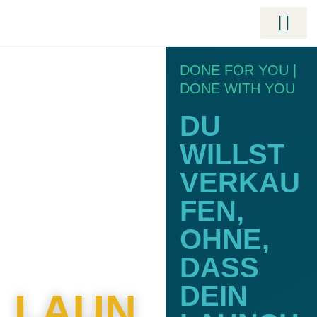
LAUNCH BEGLE
LAUNCH MANAGERIN AUSBILDUNG 
MASTERCLASS: TIME
KUNDENERFOLGE – ECHTE ZAHLEN. ECHTE L
DONE FOR YOU |
DONE WITH YOU
DU
WILLST
VERKAU
FEN,
OHNE,
DASS
DEIN
LAUN