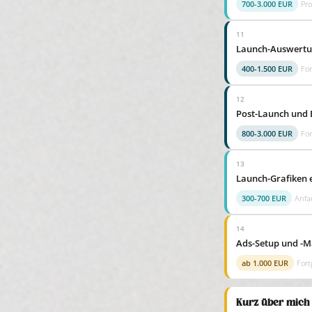
700-3.000 EUR
Pro
11
Launch-Auswertu
400-1.500 EUR
For
12
Post-Launch und 
800-3.000 EUR
For
13
Launch-Grafiken e
300-700 EUR
Anfa
14
Ads-Setup und -
ab 1.000 EUR
Fort
Kurz über mich