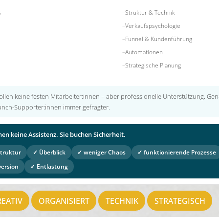
s
Struktur & Technik
Verkaufspsychologie
Funnel & Kundenführung
Automationen
Strategische Planung
llen keine festen Mitarbeiter:innen – aber professionelle Unterstützung. Ge
nch-Supporter:innen immer gefragter.
en keine Assistenz. Sie buchen Sicherheit.
truktur
✓ Überblick
✓ weniger Chaos
✓ funktionierende Prozesse
version
✓ Entlastung
REATIV
ORGANISIERT
TECHNIK
STRATEGISCH