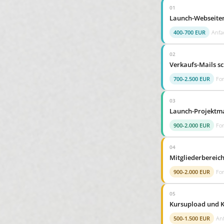
01
Launch-Webseiten
400-700 EUR
Anfa
02
Verkaufs-Mails s
700-2.500 EUR
For
03
Launch-Projektm
900-2.000 EUR
For
04
Mitgliederbereic
900-2.000 EUR
For
05
Kursupload und K
500-1.500 EUR
Anf