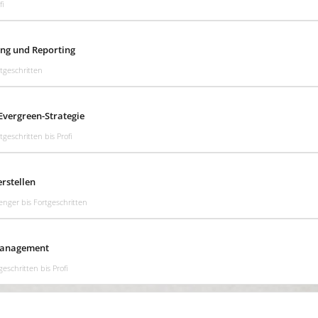
fi
ng und Reporting
tgeschritten
Evergreen-Strategie
tgeschritten bis Profi
rstellen
enger bis Fortgeschritten
Management
geschritten bis Profi