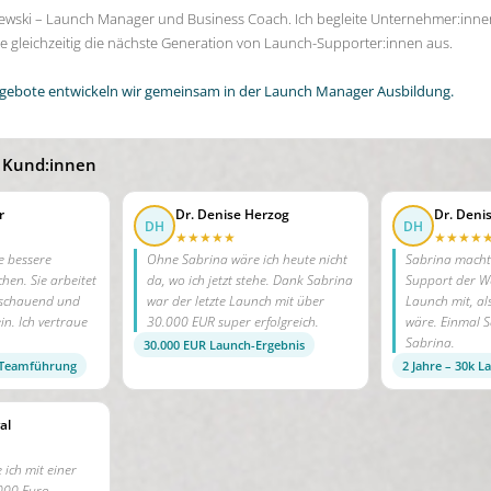
lewski – Launch Manager und Business Coach. Ich begleite Unternehmer:innen
 gleichzeitig die nächste Generation von Launch-Supporter:innen aus.
gebote entwickeln wir gemeinsam in der Launch Manager Ausbildung.
 Kund:innen
r
Dr. Denise Herzog
Dr. Deni
DH
DH
★★★★★
★★★★
e bessere
Ohne Sabrina wäre ich heute nicht
Sabrina macht
hen. Sie arbeitet
da, wo ich jetzt stehe. Dank Sabrina
Support der We
sschauend und
war der letzte Launch mit über
Launch mit, al
in. Ich vertraue
30.000 EUR super erfolgreich.
wäre. Einmal 
Sabrina.
30.000 EUR Launch-Ergebnis
 Teamführung
2 Jahre – 30k L
al
ich mit einer
.000 Euro