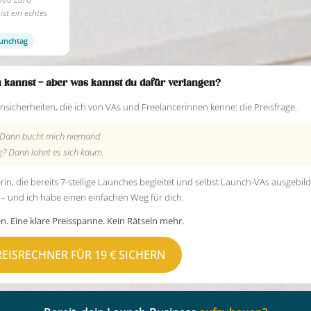
ist ein echtes
aunchtag
u kannst – aber was kannst du dafür verlangen?
nsicherheiten, die ich von VAs und Freelancerinnen kenne: die Preisfrage.
? Dann bucht mich niemand.
ig? Dann lohnt es sich kaum.
n, die bereits 7-stellige Launches begleitet und selbst Launch-VAs ausgebild
 – und ich habe einen einfachen Weg für dich.
en. Eine klare Preisspanne. Kein Rätseln mehr.
REISRECHNER FÜR 19 € SICHERN