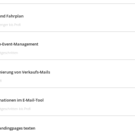
und Fahrplan
nger bis Profi
ve-Event-Management
tgeschritten
ierung von Verkaufs-Mails
fi
ationen im E-Mail-Tool
tgeschritten bis Profi
andingpages texten