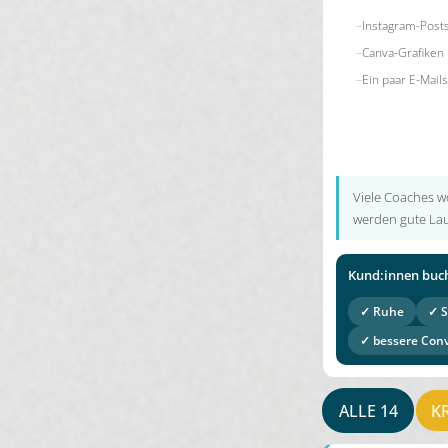
Instagram-Post
Canva-Grafiken
Ein paar E-Mails
Viele Coaches wo
werden gute Lau
Kund:innen buch
✓ Ruhe
✓ S
✓ bessere Con
ALLE 14
K