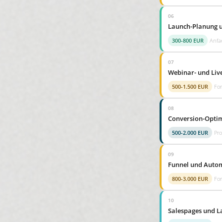
06
Launch-Planung 
300-800 EUR
Anfae
07
Webinar- und Li
500-1.500 EUR
For
08
Conversion-Optim
500-2.000 EUR
Pro
09
Funnel und Autom
800-3.000 EUR
For
10
Salespages und L