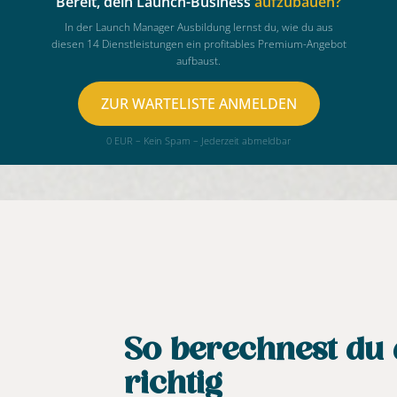
Bereit, dein Launch-Business
aufzubauen?
In der Launch Manager Ausbildung lernst du, wie du aus
diesen 14 Dienstleistungen ein profitables Premium-Angebot
aufbaust.
ZUR WARTELISTE ANMELDEN
0 EUR – Kein Spam – Jederzeit abmeldbar
So berechnest du 
richtig