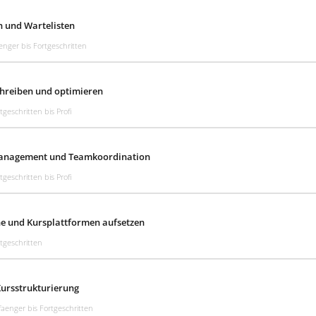
 und Wartelisten
enger bis Fortgeschritten
chreiben und optimieren
tgeschritten bis Profi
anagement und Teamkoordination
tgeschritten bis Profi
he und Kursplattformen aufsetzen
tgeschritten
ursstrukturierung
aenger bis Fortgeschritten