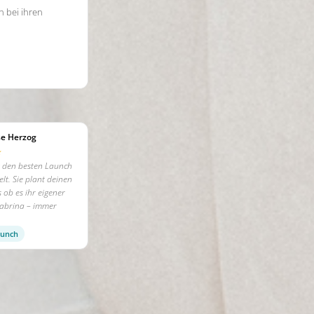
 bei ihren
se Herzog
★
 den besten Launch
lt. Sie plant deinen
s ob es ihr eigener
Sabrina – immer
aunch