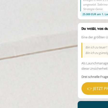
umgesetzt. Sabrina 
Strategie-Genie.
25.000 EUR am 1. L
Du weißt, was d
Eine der größten U
Bin ich zu teuer
Bin ich zu günst
Als Launchmanageri
diese Unsicherheit
Drei schnelle Frag
👉 JETZT P