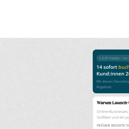
0 EUR Freebie – hin
14 sofort
buc
Kund:innen 2
Mit diesen Dienstlei
Angebote.
Warum Launch-Su
Online-Businesses 
Grafiken und ein pa
FRÜHER REICHTE 