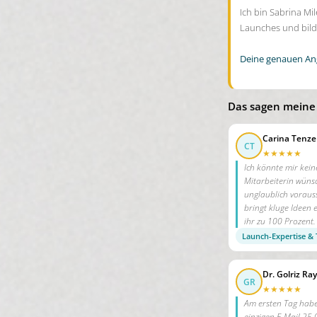
Ich bin Sabrina Mi
Launches und bilde
Deine genauen An
Das sagen meine
Carina Tenze
CT
★★★★★
Ich könnte mir kein
Mitarbeiterin wünsc
unglaublich vorau
bringt kluge Ideen e
ihr zu 100 Prozent.
Launch-Expertise &
Dr. Golriz Ray
GR
★★★★★
Am ersten Tag habe 
einzigen E-Mail 25