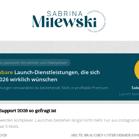
 zu planbaren Einnahmen und Paketpreisen
hbare
Launch-Dienstleistungen, die sich
026 wirklich wünschen
stungen verwandelst du bestehende Skills in profitable Premium-
Sab
Launch Mana
pport 2026 so gefragt ist
werden komplexer. Launches bestehen längst nicht mehr nur aus Instagram-
ar E-Mails.
NOCH
HEUTE BRAUCHEN UNTERNEHMER:INN