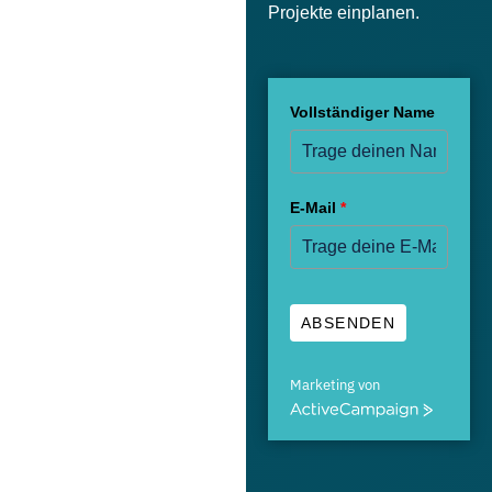
Projekte
einplanen.
Vollständiger Name
E-Mail
*
ABSENDEN
Marketing von
A
c
t
i