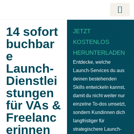
LAUNCH BEGLE
LAUNCH MANAGERIN AUSBILDUNG 
MASTERCLASS: TIME
KUNDENERFOLGE – ECHTE ZAHLEN. ECHTE L
14 sofort
JETZT
buchbar
KOSTENLOS
e
HERUNTERLADEN
Entdecke, welche
Launch-
Launch-Services
du aus
Dienstlei
deinen bestehenden
Skills entwickeln kannst,
stungen
damit du nicht weiter nur
für VAs &
einzelne To-dos umsetzt,
sondern Kundinnen dich
Freelanc
langfristiger für
erinnen
strategischere Launch-