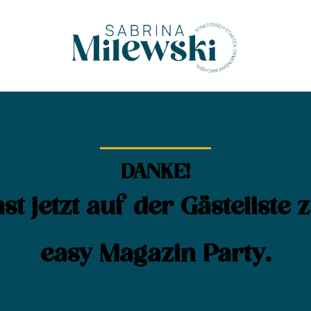
DANKE!
st jetzt auf der Gästeliste
easy Magazin Party.