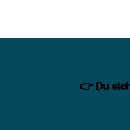
👉 Du steh