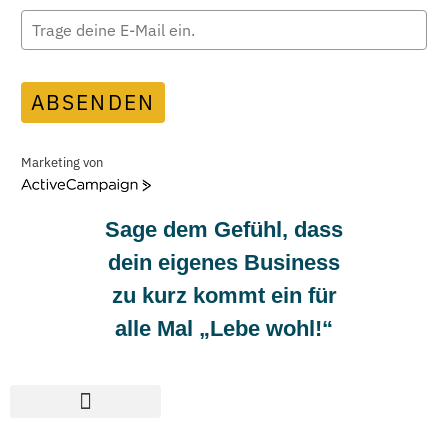
ABSENDEN
Marketing von
A
c
Sage dem Gefühl, dass
t
i
dein eigenes Business
v
e
zu kurz kommt ein für
C
alle Mal „Lebe wohl!“
a
m
p
a
i
g
n