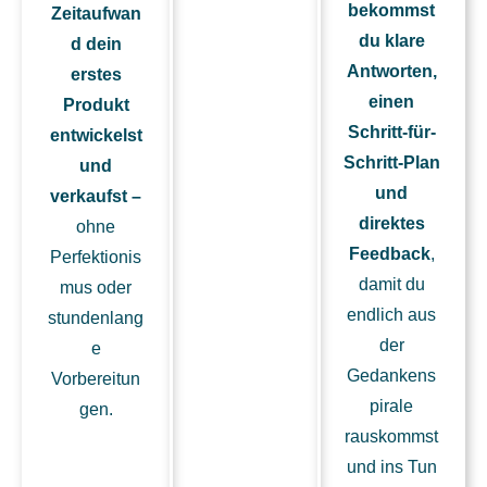
bekommst
Zeitaufwan
du klare
d dein
Antworten,
erstes
einen
Produkt
Schritt-für-
entwickelst
Schritt-Plan
und
und
verkaufst –
direktes
ohne
Feedback
,
Perfektionis
damit du
mus oder
endlich aus
stundenlang
der
e
Gedankens
Vorbereitun
pirale
gen.
rauskommst
und ins Tun