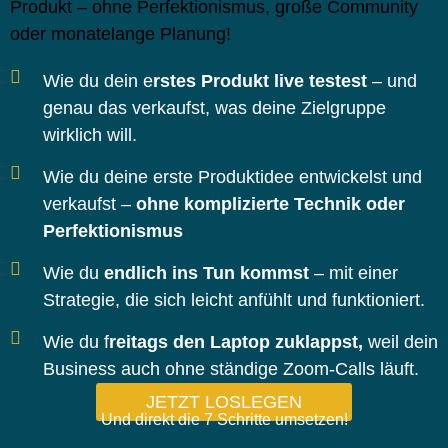
Produkt – ohne Perfektionismus, große Community
oder monatelange Planung!
Wie du dein e
rstes Produkt live testest
– und
genau das verkaufst, was deine Zielgruppe
wirklich will.
Wie du deine erste Produktidee entwickelst und
verkaufst –
ohne komplizierte Technik oder
Perfektionismus
Wie du
endlich ins Tun kommst
– mit einer
Strategie, die sich leicht anfühlt und funktioniert.
Wie du f
reitags den Laptop zuklappst,
weil dein
Business auch ohne ständige Zoom-Calls läuft.
JETZT LOSLEGEN
Und direkt die 7 Schritte umsetzen!