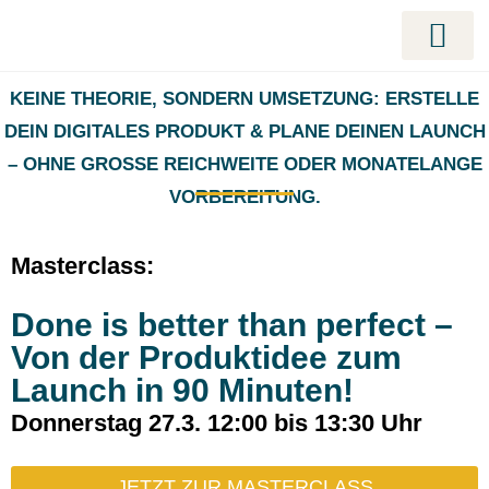
LAUNCH BEGLE
LAUNCH MANAGERIN AUSBILDUNG 
MASTERCLASS: TIME
KUNDENERFOLGE – ECHTE ZAHLEN. ECHTE L
KEINE THEORIE, SONDERN UMSETZUNG: ERSTELLE
DEIN DIGITALES PRODUKT & PLANE DEINEN LAUNCH
– OHNE GROSSE REICHWEITE ODER MONATELANGE V
ORBEREITUNG.
Masterclass:
Done is better than perfect –
Von der Produktidee zum
Launch in 90 Minuten!
Donnerstag 27.3. 12:00 bis 13:30 Uhr
JETZT ZUR MASTERCLASS