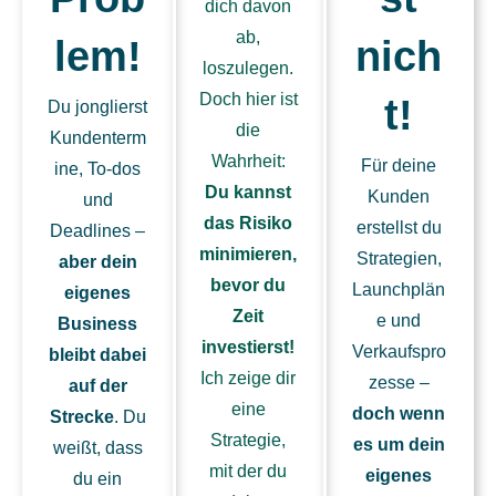
dich davon
ab,
lem!
nich
loszulegen.
Doch hier ist
t!
Du jonglierst
die
Kundenterm
Wahrheit:
Für deine
ine, To-dos
Du kannst
Kunden
und
das Risiko
erstellst du
Deadlines –
minimieren,
Strategien,
aber dein
bevor du
Launchplän
eigenes
Zeit
e und
Business
investierst!
Verkaufspro
bleibt dabei
Ich zeige dir
zesse –
auf der
eine
doch wenn
Strecke
. Du
Strategie,
es um dein
weißt, dass
mit der du
eigenes
du ein