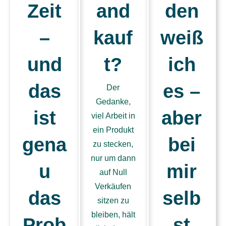
Zeit
and
den
–
kauf
weiß
und
t?
ich
das
es –
Der
Gedanke,
ist
aber
viel Arbeit in
ein Produkt
gena
bei
zu stecken,
nur um dann
u
mir
auf Null
Verkäufen
das
selb
sitzen zu
bleiben, hält
Prob
st