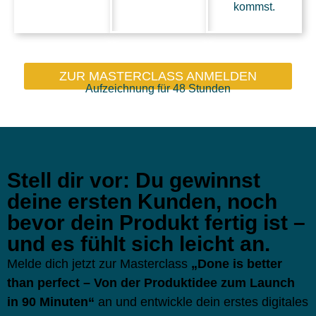
kommst.
ZUR MASTERCLASS ANMELDEN
Aufzeichnung für 48 Stunden
Stell dir vor: Du gewinnst
deine ersten Kunden, noch
bevor dein Produkt fertig ist –
und es fühlt sich leicht an.
Melde dich jetzt zur Masterclass
„Done is better
than perfect – Von der Produktidee zum Launch
in 90 Minuten“
an und entwickle dein erstes digitales